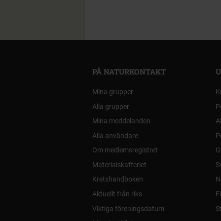
PÅ NATURKONTAKT
U
Mina grupper
K
Alla grupper
P
Mina meddelanden
A
Alla användare
P
Om medlemsregistret
G
Materialskafferiet
S
Kretshandboken
N
Aktuellt från riks
F
Viktiga föreningsdatum
S