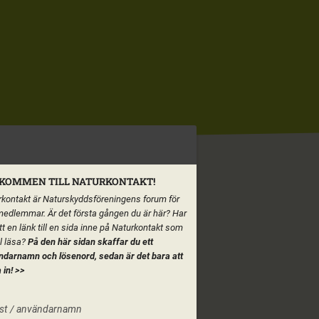
KOMMEN TILL NATURKONTAKT!
kontakt är Naturskyddsföreningens forum för
medlemmar. Är det första gången du är här? Har
tt en länk till en sida inne på Naturkontakt som
ll läsa?
På den här sidan skaffar du ett
ndarnamn och lösenord, sedan är det bara att
 in!
>>
st / användarnamn