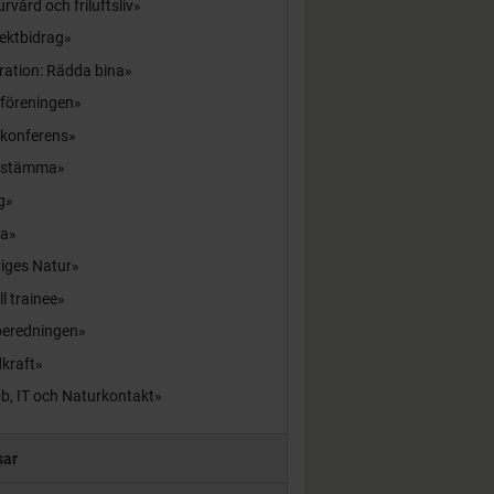
rvård och friluftsliv
ektbidrag
ration: Rädda bina
sföreningen
skonferens
sstämma
g
la
iges Natur
ll trainee
beredningen
kraft
b, IT och Naturkontakt
sar