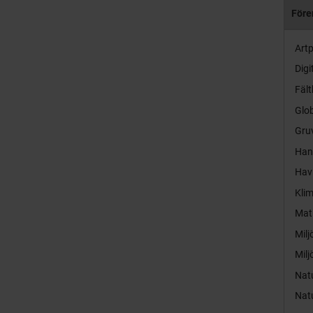
Före
Artp
Digi
Fält
Glob
Gruv
Hand
Hav
Kli
Mat
Milj
Milj
Nat
Nat