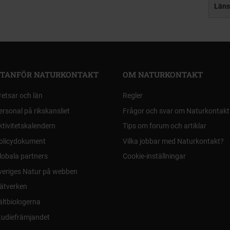
Läns
TANFÖR NATURKONTAKT
OM NATURKONTAKT
retsar och län
Regler
ersonal på rikskansliet
Frågor och svar om Naturkontakt
ktivitetskalendern
Tips om forum och artiklar
olicydokument
Vilka jobbar med Naturkontakt?
lobala partners
Cookie-inställningar
veriges Natur på webben
ätverken
ältbiologerna
tudiefrämjandet