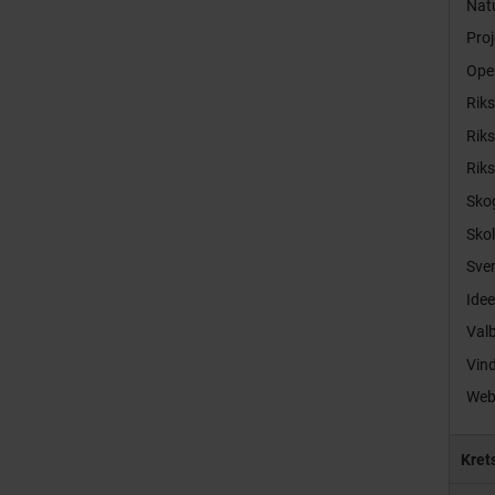
Natu
Proj
Ope
Rik
Rik
Rik
Sko
Sko
Sver
Idee
Val
Vind
Web
Kret