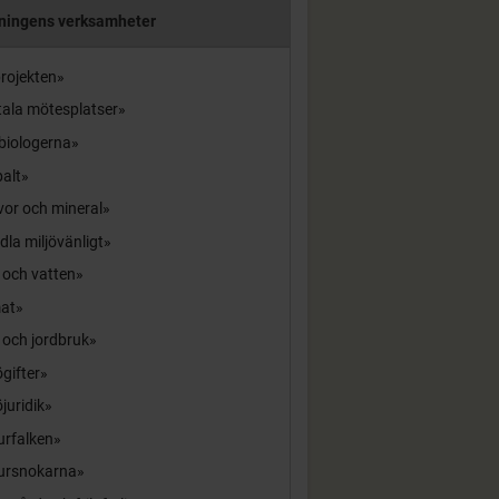
ningens verksamheter
rojekten
tala mötesplatser
biologerna
alt
or och mineral
la miljövänligt
 och vatten
mat
 och jordbruk
ögifter
öjuridik
urfalken
ursnokarna