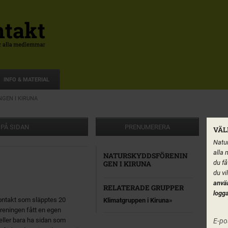
INFO & MATERIAL
GEN I KIRUNA
 PÅ SIDAN
PRENUMERERA
VÄL
Natur
alla 
NATURSKYDDSFÖRENIN
du få
GEN I KIRUNA
du vi
anvä
RELATERADE GRUPPER
logga
ontakt som släpptes 20
Klimatgruppen i Kiruna
reningen fått en egen
l eller bara ha sidan som
E-po