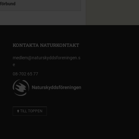
förbund
KONTAKTA NATURKONTAKT
medlem@naturskyddsforeningen.s
e
08-702 65 77
TILL TOPPEN